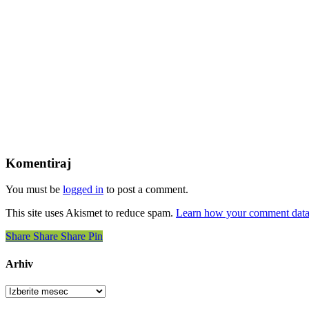
Komentiraj
You must be
logged in
to post a comment.
This site uses Akismet to reduce spam.
Learn how your comment data 
Share
Share
Share
Share
Pin
Arhiv
Arhiv