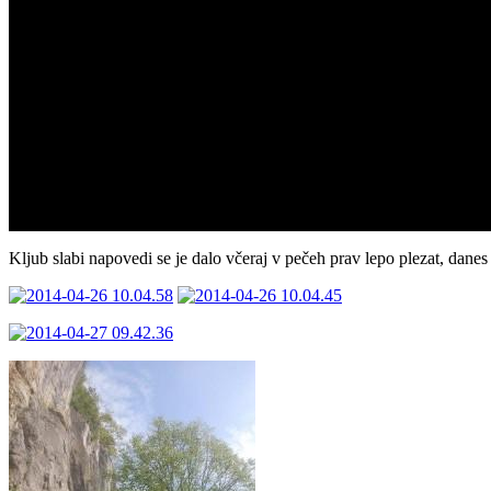
Kljub slabi napovedi se je dalo včeraj v pečeh prav lepo plezat, dane