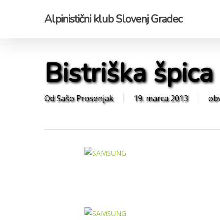
Skip
Alpinistični klub Slovenj Gradec
to
main
content
Bistriška špica
Od
Sašo Prosenjak
19. marca 2013
obv