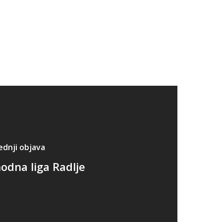
ednji objava
odna liga Radlje