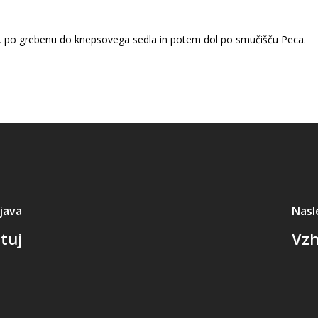
ce, po grebenu do knepsovega sedla in potem dol po smučišču Peca.
java
Nasl
tuj
Vzh