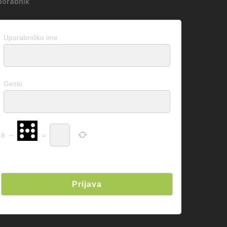
porabnik
Uporabniško ime
Geslo
8
−
=