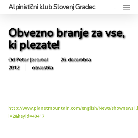
Menu
Skip
Alpinistični klub Slovenj Gradec
to
account
main
content
Obvezno branje za vse,
ki plezate!
Od
Peter Jeromel
26. decembra
2012
obvestila
http://www.planetmountain.com/english/News/shownews1.
l=2&keyid=40417