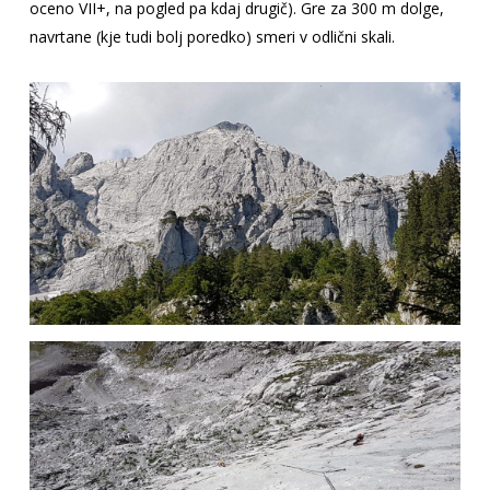
oceno VII+, na pogled pa kdaj drugič). Gre za 300 m dolge,
navrtane (kje tudi bolj poredko) smeri v odlični skali.