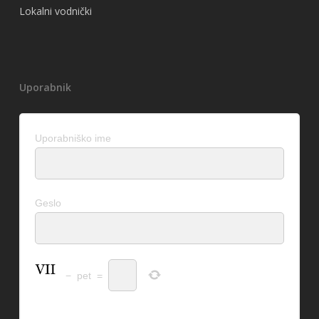
Lokalni vodnički
Uporabnik
Uporabniško ime
Geslo
−
pet
=