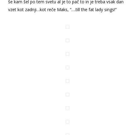
še kam šel po tem svetu al je to pač to in je treba vsak dan
vzet kot zadnji…kot reče Maks, “….till the fat lady sings!”